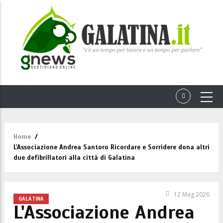
Home
/
Briciole
L'Associazione Andrea Santoro Ricordare e Sorridere dona altri
di
due defibrillatori alla città di Galatina
pane
12 Mag 2026
GALATINA
L'Associazione Andrea