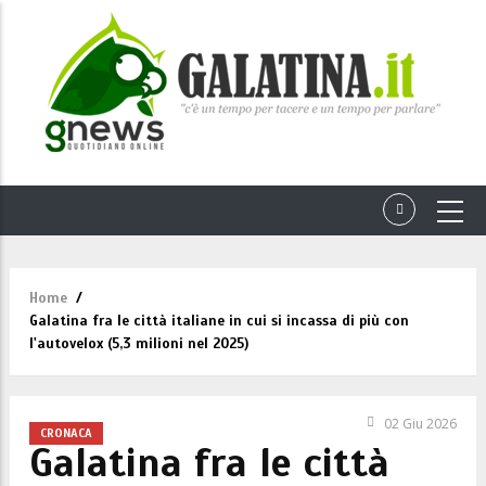
Home
/
Briciole
Galatina fra le città italiane in cui si incassa di più con
di
l'autovelox (5,3 milioni nel 2025)
pane
02 Giu 2026
CRONACA
Galatina fra le città